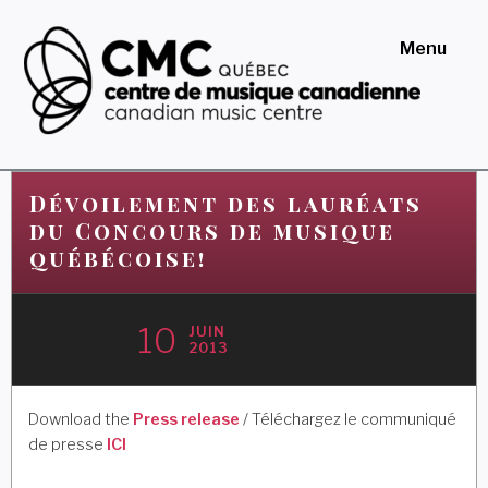
Skip
to
Menu
content
Centre de musique
canadienne au Québec
Dévoilement des lauréats
du Concours de musique
québécoise!
10
JUIN
2013
Download the
Press release
/ Téléchargez le communiqué
de presse
ICI