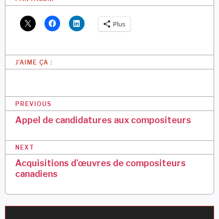
Plus
J’AIME ÇA :
N
PREVIOUS
a
Appel de candidatures aux compositeurs
v
NEXT
i
Acquisitions d’œuvres de compositeurs
g
canadiens
a
t
i