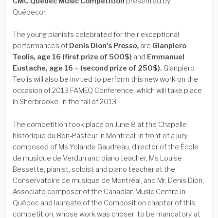
CMC Québec Music Competition
presented by
Québecor.
The young pianists celebrated for their exceptional
performances of
Denis Dion’s
Presso,
are
Gianpiero
Teolis, age 16 (first prize of 500$)
and
Emmanuel
Eustache, age 16 – (second prize of 250$).
Gianpiero
Teolis will also be invited to perform this new work on the
occasion of 2013 FAMEQ Conference, which will take place
in Sherbrooke, in the fall of 2013.
The competition took place on June 8 at the Chapelle
historique du Bon-Pasteur in Montreal, in front of a jury
composed of Ms Yolande Gaudreau, director of the École
de musique de Verdun and piano teacher, Ms Louise
Bessette, pianist, soloist and piano teacher at the
Conservatoire de musique de Montréal, and Mr. Denis Dion,
Associate composer of the Canadian Music Centre in
Québec and laureate of the Composition chapter of this
competition, whose work was chosen to be mandatory at