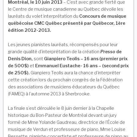
Montréal, le 10 juin 2013
– C’est avec grande fierté que
le Centre de musique canadienne au Québec dévoile les
lauréats du volet interprétation du
Concours de musique
québécoise CMC Québec présenté par Québecor, 1ère
édition 2012-2013.
Les jeunes pianistes lauréats, récompensés pour leur
grande qualité d’interprétation de la création
Presso
de
Denis Dion,
sont
Gianpiero Teolis – 16 ans (premier prix
de 500$)
et
Emmanuel Eustache- 16 ans – (second prix
de 250$).
Gianpiero Teolis aura la chance d’interpréter
cette création lors du prochain congrès de la Fédération
des associations de musiciens éducateurs du Québec
(FAMEQ) à l’automne 2013 à Sherbrooke.
La finale s’est déroulée le 8 juin dernier à la Chapelle
historique du Bon-Pasteur de Montréal devant un jury
formé de Mme Yolande Gaudreau, directrice de l’École de
musique de Verdun et professeure de piano, Mme Louise
Bessette, pianiste-concertiste et professeure de piano au