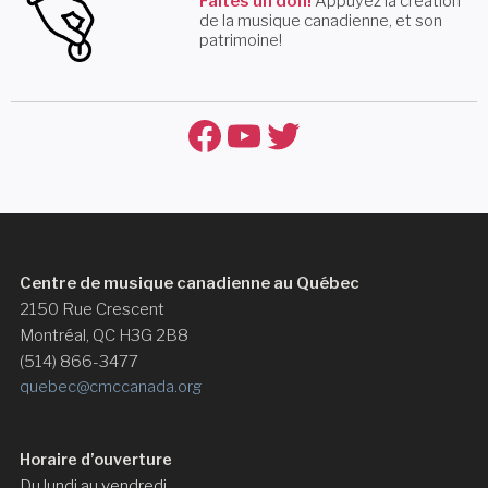
Faites un don!
Appuyez la création
de la musique canadienne, et son
patrimoine!
Facebook
YouTube
Twitter
Centre de musique canadienne au Québec
2150 Rue Crescent
Montréal, QC H3G 2B8
(514) 866-3477
quebec@cmccanada.org
Horaire d’ouverture
Du lundi au vendredi