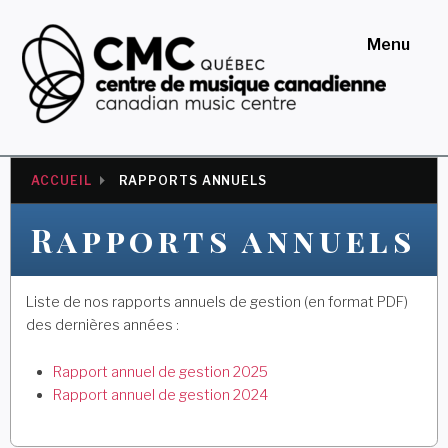
Skip
to
Menu
content
Centre de musique
canadienne au Québec
ACCUEIL
RAPPORTS ANNUELS
Rapports annuels
Liste de nos rapports annuels de gestion (en format PDF)
des dernières années :
Rapport annuel de gestion 2025
Rapport annuel de gestion 2024