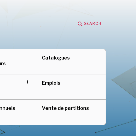
SEARCH
adienne au Québec
Catalogues
urs
Emplois
expand
child
menu
nnuels
Vente de partitions