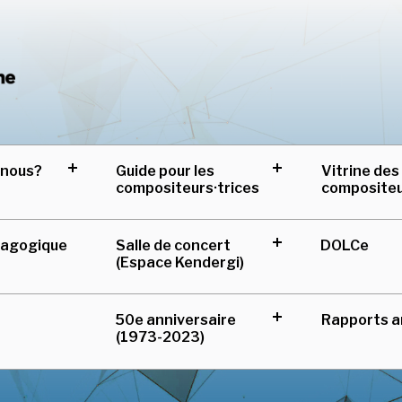
Centre de musique can
-nous?
Guide pour les
Vitrine des
expand
expand
compositeurs·trices
composite
child
child
menu
menu
Salle de concert
DOLCe
dagogique
expand
(Espace Kendergi)
child
menu
50e anniversaire
Rapports a
expand
(1973-2023)
child
menu