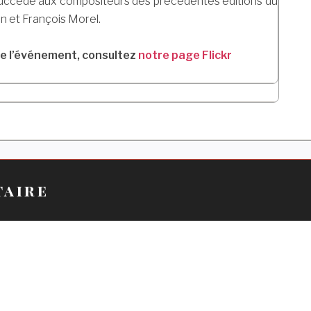
 succède aux compositeurs des précédentes éditions du
n et François Morel.
de l’événement, consultez
notre page Flickr
taire