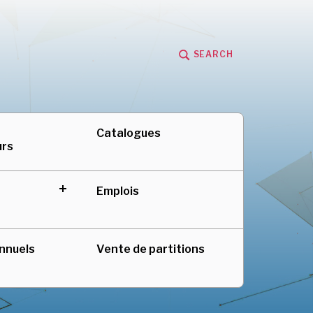
SEARCH
adienne au Québec
Catalogues
urs
Emplois
expand
child
menu
nnuels
Vente de partitions