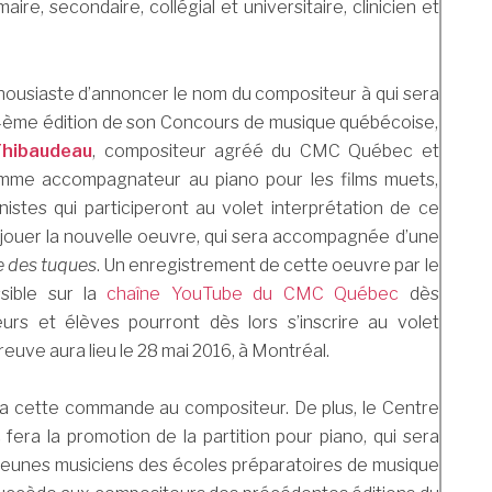
ire, secondaire, collégial et universitaire, clinicien et
housiaste d’annoncer le nom du compositeur à qui sera
4ème édition de son Concours de musique québécoise,
Thibaudeau
, compositeur agréé du CMC Québec et
mme accompagnateur au piano pour les films muets,
istes qui participeront au volet interprétation de ce
 jouer la nouvelle oeuvre, qui sera accompagnée d’une
e des tuques
. Un enregistrement de cette oeuvre par le
sible sur la
chaîne YouTube du CMC Québec
dès
rs et élèves pourront dès lors s’inscrire au volet
reuve aura lieu le 28 mai 2016, à Montréal.
 cette commande au compositeur. De plus, le Centre
ra la promotion de la partition pour piano, qui sera
jeunes musiciens des écoles préparatoires de musique