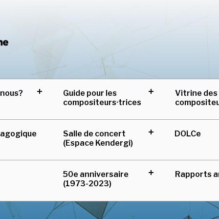
Centre de musique can
-nous?
Guide pour les
Vitrine des
expand
expand
compositeurs·trices
composite
child
child
menu
menu
Salle de concert
DOLCe
dagogique
expand
(Espace Kendergi)
child
menu
50e anniversaire
Rapports a
expand
(1973-2023)
child
menu