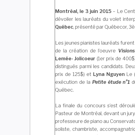
Montréal, le 3 juin 2015
– Le Cent
dévoiler les lauréats du volet inte
Québec
, présenté par Québecor, 3
Les jeunes pianistes lauréats furent
de la création de l’oeuvre
Visions
Lemée- Jolicoeur
(1er prix de 400$
distingués parmi les candidats. De
prix de 125$) et
Lyna Nguyen
Le (
exécution de la
Petite étude n°1
d
Québec.
La finale du concours s’est déroul
Pasteur de Montréal, devant un jury
professeure de piano au Conservatoir
soliste, chambriste, accompagnatric