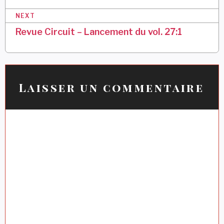
i
NEXT
g
Revue Circuit – Lancement du vol. 27:1
a
t
i
Laisser un commentaire
o
n
d
e
l
’
a
r