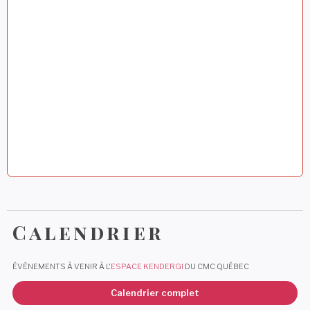
t
i
c
l
e
Calendrier
ÉVÉNEMENTS À VENIR À L'
ESPACE KENDERGI
DU CMC QUÉBEC
Calendrier complet