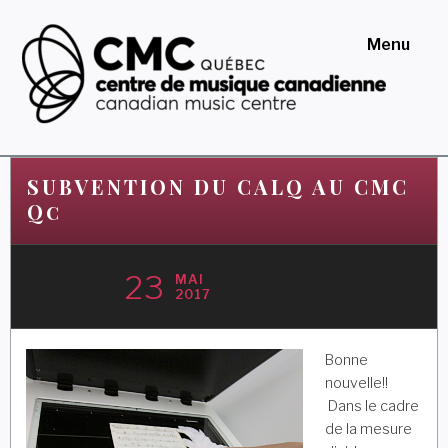
Skip
to
Menu
content
Centre de musique
canadienne au Québec
SUBVENTION DU CALQ AU CMC
Qc
23
MAI
2017
Bonne
nouvelle!!
Dans le cadre
de la mesure