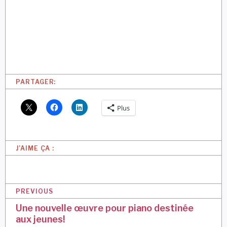
PARTAGER:
Plus
J’AIME ÇA :
N
PREVIOUS
a
Une nouvelle œuvre pour piano destinée
aux jeunes!
v