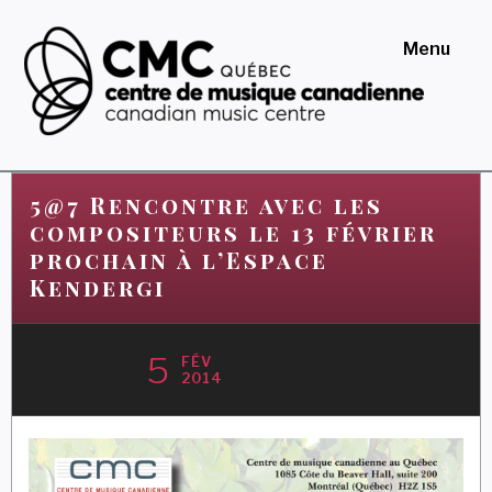
Skip
to
Menu
content
Centre de musique
canadienne au Québec
5@7 Rencontre avec les
compositeurs le 13 février
prochain à l’Espace
Kendergi
5
FÉV
2014