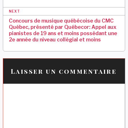
i
NEXT
g
Concours de musique québécoise du CMC
a
Québec, présenté par Québecor: Appel aux
pianistes de 19 ans et moins possédant une
t
2e année du niveau collégial et moins
i
o
n
Laisser un commentaire
d
e
l
’
a
r