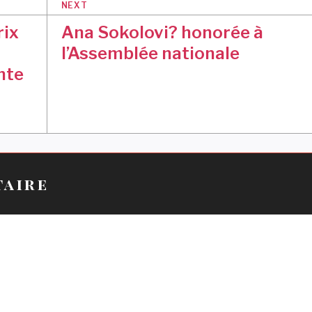
NEXT
rix
Ana Sokolovi? honorée à
l’Assemblée nationale
nte
taire