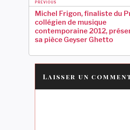
N
PREVIOUS
a
Michel Frigon, finaliste du P
v
collégien de musique
i
contemporaine 2012, prése
sa pièce Geyser Ghetto
g
a
t
i
Laisser un commen
o
n
d
e
l
’