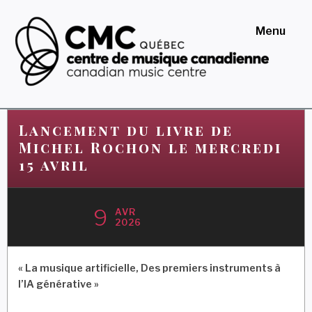
Skip
to
Menu
content
Centre de musique
canadienne au Québec
Lancement du livre de
Michel Rochon le mercredi
15 avril
9
AVR
2026
« La musique artificielle, Des premiers instruments à
l’IA générative »