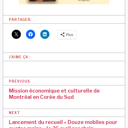
PARTAGER:
Plus
J’AIME ÇA :
N
PREVIOUS
a
Mission économique et culturelle de
Montréal en Corée du Sud
v
i
NEXT
g
Lancement du recueil « Douze mobiles pour