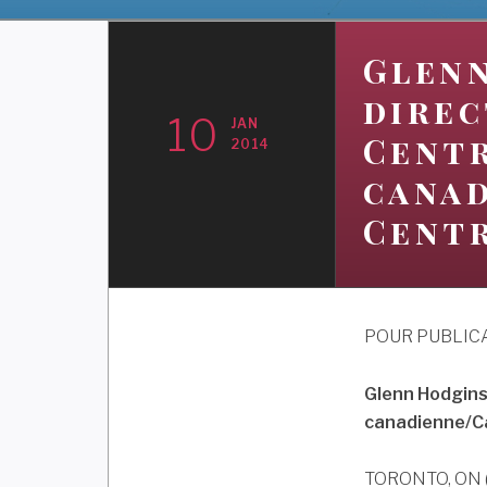
Glen
direc
10
JAN
Centr
2014
canad
Cent
POUR PUBLIC
Glenn Hodgins
canadienne/C
TORONTO, ON (10