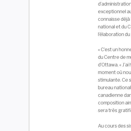
d’administration
exceptionnel a
connaisse déjà 
national et du C
l’élaboration d
« C’est un honne
du Centre de mu
d’Ottawa. « J’a
moment où nous
stimulante. Ce 
bureau national
canadienne dan
composition ain
sera très gratifi
Au cours des si