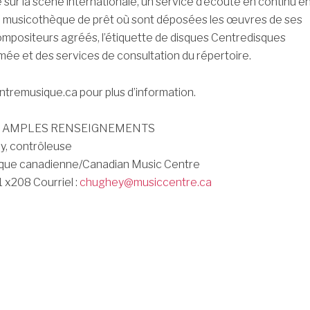
 sur la scène internationale, un service d’écoute en continu e
te musicothèque de prêt où sont déposées les œuvres de ses
mpositeurs agréés, l’étiquette de disques Centredisques
imée et des services de consultation du répertoire.
tremusique.ca pour plus d’information.
S AMPLES RENSEIGNEMENTS
y, contrôleuse
que canadienne/Canadian Music Centre
1 x208 Courriel :
chughey@musiccentre.ca