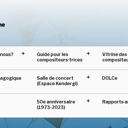
Centre de musique can
-nous?
Guide pour les
Vitrine des
expand
expand
compositeurs·trices
composite
child
child
menu
menu
Salle de concert
DOLCe
dagogique
expand
(Espace Kendergi)
child
menu
50e anniversaire
Rapports a
expand
(1973-2023)
child
menu