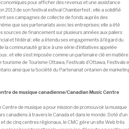
 économiques pour afficher des revenus et une assistance
ion 2013 de son festival estival Chamberfest ; elle a solidifié
nt ses campagnes de collecte de fonds auprès des
 même que ses partenariats avec les entreprises; elle a été
s sources de financement sur plusieurs années aux paliers
ncial et fédéral ; elle a étendu ses engagements à l’égard du
 de la communauté grâce à une série d’initiatives appelée
us ; et elle s’est imposée comme un partenaire clé en matière
 tourisme de Tourisme Ottawa, Festivals d’Ottawa, Festivals e
rio ainsi que la Société du Partenariat ontarien de marketin
entre de musique canadienne/Canadian Music Centre
e Centre de musique a pour mission de promouvoir la musique
s canadiens à travers le Canada et dans le monde. Doté d’un
 et de cinq centres régionaux, le CMC gère un site Web très