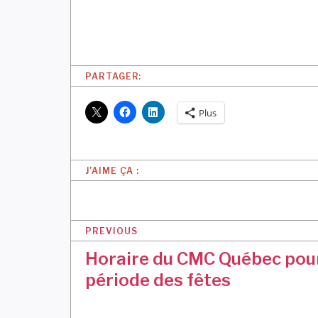
PARTAGER:
Plus
J’AIME ÇA :
N
PREVIOUS
a
Horaire du CMC Québec pour
v
période des fêtes
i