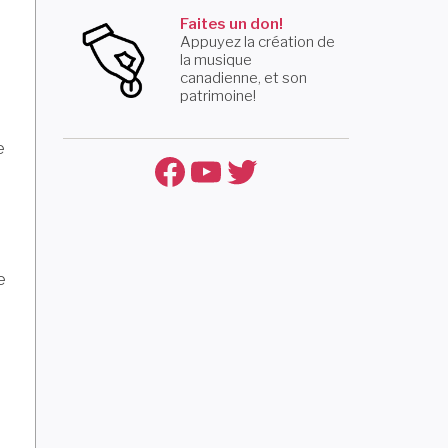
Faites un don!
Appuyez la création de
la musique
canadienne, et son
patrimoine!
e
Facebook
YouTube
Twitter
e