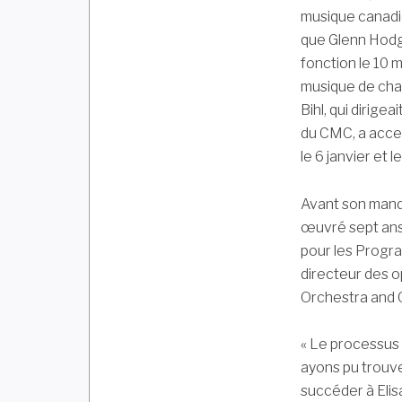
musique canadi
que Glenn Hodgi
fonction le 10 
musique de cha
Bihl, qui dirig
du CMC, a accep
le 6 janvier et l
Avant son mand
œuvré sept ans 
pour les Progr
directeur des o
Orchestra and 
« Le processus 
ayons pu trouve
succéder à Elis