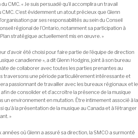
 du CMC. « Je suis persuadé qu’il accomplira un travail
u CMC. C’est évidemment un atout précieux que Glenn
l’organisation par ses responsabilités au sein du Conseil
onseil régional de l’Ontario, notamment sa participation à
u Plan stratégique actuellement mis en œuvre. »
ur d’avoir été choisi pour faire partie de l’équipe de direction
sique canadienne », a dit Glenn Hodgins, joint à son bureau
i hâte de collaborer avec toutes les parties prenantes au
 traversons une période particulièrement intéressante et
sera passionnant de travailler avec les bureaux régionaux et le
 afin de consolider et d’accroître la présence de la musique
s un environnement en mutation. Être intimement associé à la
si qu’à la présentation de la musique au Canada et à l’étranger
ant. »
x années où Glenn a assuré sa direction, la SMCO a surmonté