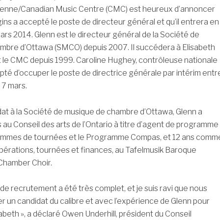
enne/Canadian Music Centre (CMC) est heureux d’annoncer
ns a accepté le poste de directeur général et qu’il entrera en
mars 2014. Glenn est le directeur général de la Société de
mbre d’Ottawa (SMCO) depuis 2007. Il succédera à Elisabeth
eait le CMC depuis 1999. Caroline Hughey, contrôleuse nationale
té d’occuper le poste de directrice générale par intérim entr
e 7 mars.
at à la Société de musique de chambre d’Ottawa, Glenn a
au Conseil des arts de l’Ontario à titre d’agent de programme
ammes de tournées et le Programme Compas, et 12 ans comm
pérations, tournées et finances, au Tafelmusik Baroque
Chamber Choir.
de recrutement a été très complet, et je suis ravi que nous
r un candidat du calibre et avec l’expérience de Glenn pour
abeth », a déclaré Owen Underhill, président du Conseil