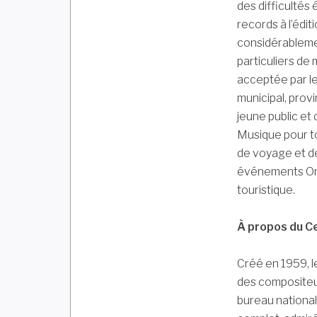
des difficultés
records à l’édit
considérableme
particuliers de
acceptée par le
municipal, provi
jeune public et
Musique pour to
de voyage et de
événements Onta
touristique.
À propos du C
Créé en 1959, l
des compositeur
bureau national