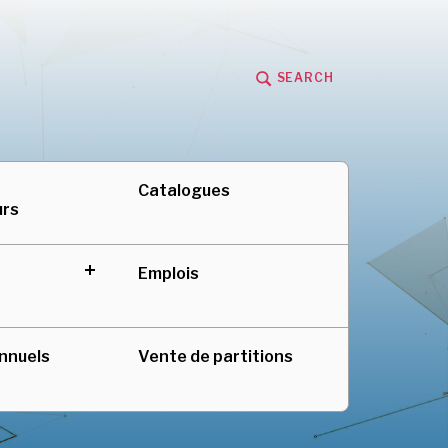
SEARCH
adienne au Québec
Catalogues
urs
Emplois
expand
child
menu
nnuels
Vente de partitions