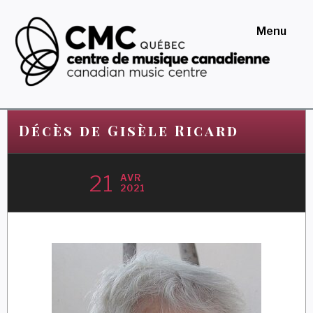
Skip
to
Menu
content
Centre de musique
canadienne au Québec
Décès de Gisèle Ricard
21
AVR
2021