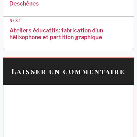
Deschênes
v
i
NEXT
g
Ateliers éducatifs: fabrication d’un
a
hélixophone et partition graphique
t
i
o
Laisser un commentaire
n
d
e
l
’
a