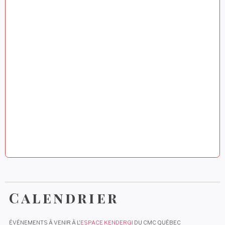
r
t
i
c
l
e
Calendrier
ÉVÉNEMENTS À VENIR À L'
ESPACE KENDERGI
DU CMC QUÉBEC