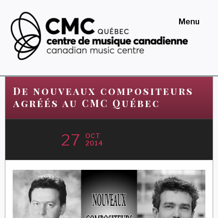
Skip
to
Menu
content
Centre de musique
canadienne au Québec
De nouveaux compositeurs
agréés au CMC Québec
27
OCT
2014