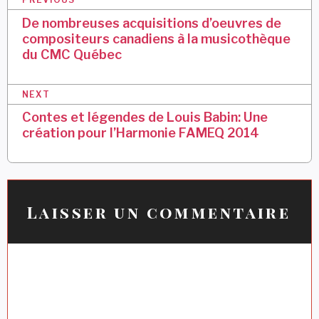
N
a
De nombreuses acquisitions d’oeuvres de
compositeurs canadiens à la musicothèque
v
du CMC Québec
i
g
NEXT
a
Contes et légendes de Louis Babin: Une
création pour l’Harmonie FAMEQ 2014
t
i
o
n
Laisser un commentaire
d
e
l
’