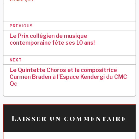
N
PREVIOUS
a
Le Prix collégien de musique
contemporaine fête ses 10 ans!
v
i
NEXT
g
Le Quintette Choros et la compositrice
a
Carmen Braden à l’Espace Kendergi du CMC
Qc
t
i
o
n
Laisser un commentaire
d
e