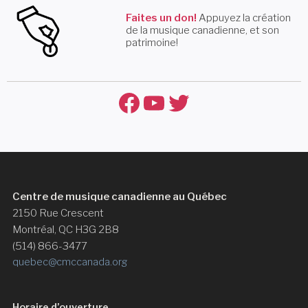
Faites un don!
Appuyez la création
de la musique canadienne, et son
patrimoine!
Facebook
YouTube
Twitter
Centre de musique canadienne au Québec
2150 Rue Crescent
Montréal, QC H3G 2B8
(514) 866-3477
quebec@cmccanada.org
Horaire d’ouverture