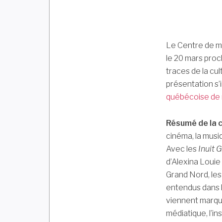
Le Centre de m
le 20 mars proc
traces de la cu
présentation s’i
québécoise de
Résumé de la 
cinéma, la musi
Avec les
Inuit
G
d’Alexina Louie
Grand Nord, les
entendus dans l
viennent marquer
médiatique, l’in