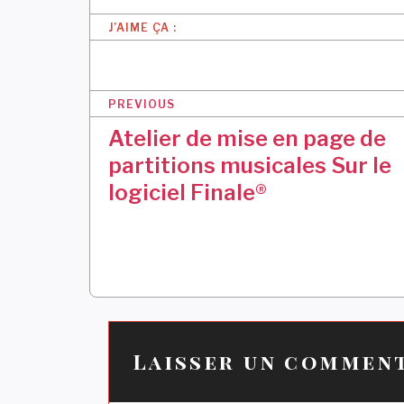
J’AIME ÇA :
N
PREVIOUS
a
Atelier de mise en page de
v
partitions musicales Sur le
i
logiciel Finale®
g
a
t
i
o
Laisser un commen
n
d