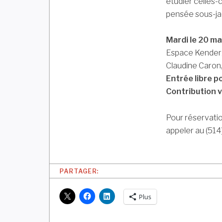
étudier celles-
pensée sous-jac
Mardi le 20 m
Espace Kenderg
Claudine Caron
Entrée libre p
Contribution v
Pour réservatio
appeler au (51
PARTAGER:
Plus