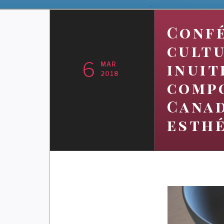
Confé
cultu
6
inuit
MAR
2018
compo
Canad
esthé