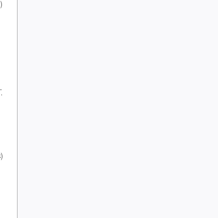
)
.
)