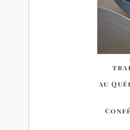
tra
au Qué
Confé