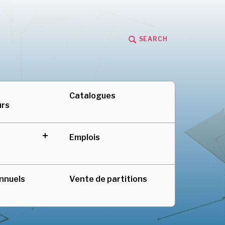
SEARCH
adienne au Québec
Catalogues
urs
Emplois
expand
child
menu
nnuels
Vente de partitions