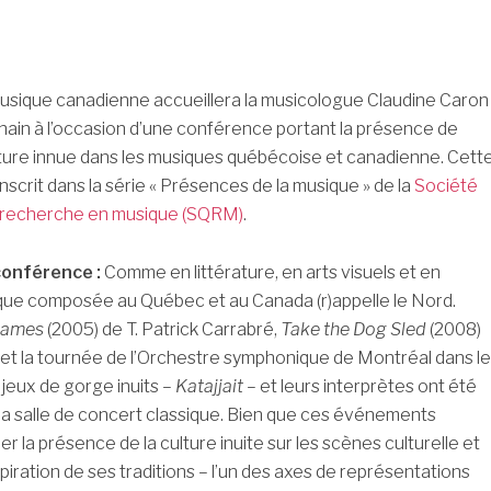
usique canadienne accueillera la musicologue Claudine Caron
hain à l’occasion d’une conférence portant la présence de
lture innue dans les musiques québécoise et canadienne. Cett
nscrit dans la série « Présences de la musique » de la
Société
 recherche en musique (SQRM)
.
conférence :
Comme en littérature, en arts visuels et en
que composée au Québec et au Canada (r)appelle le Nord.
ames
(2005) de T. Patrick Carrabré,
Take the Dog Sled
(2008)
 et la tournée de l’Orchestre symphonique de Montréal dans le
 jeux de gorge inuits –
Katajjait
– et leurs interprètes ont été
a salle de concert classique. Bien que ces événements
 la présence de la culture inuite sur les scènes culturelle et
spiration de ses traditions – l’un des axes de représentations