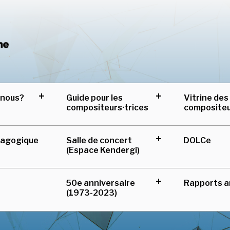
Centre de musique can
-nous?
Guide pour les
Vitrine des
expand
expand
compositeurs·trices
composite
child
child
menu
menu
Salle de concert
DOLCe
dagogique
expand
(Espace Kendergi)
child
menu
50e anniversaire
Rapports a
expand
(1973-2023)
child
menu