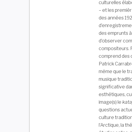
culturelles élab
– et les premièr
des années 1920
d’enregistreme
des emprunts à l
d’observer co
compositeurs. R
comprend des œ
Patrick Carrab
même que le tra
musique traditi
significative d
esthétiques, cu
image(s) le
kata
questions actuel
culture traditio
l’Arctique, la 