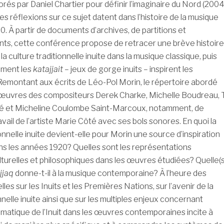
orés par Daniel Chartier pour définir l’imaginaire du Nord (2004
es réflexions sur ce sujet datent dans l’histoire de la musique
. À partir de documents d’archives, de partitions et
nts, cette conférence propose de retracer une brève histoire
a culture traditionnelle inuite dans la musique classique, puis
mment les
katajjait
– jeux de gorge inuits – inspirent les
emontant aux écrits de Léo-Pol Morin, le répertoire abordé
uvres des compositeurs Derek Charke, Michelle Boudreau, T
ré et Micheline Coulombe Saint-Marcoux, notamment, de
vail de l’artiste Marie Côté avec ses bols sonores. En quoi la
onnelle inuite devient-elle pour Morin une source d’inspiration
ans les années 1920? Quelles sont les représentations
lturelles et philosophiques dans les œuvres étudiées? Quelle(s
jjaq
donne-t-il à la musique contemporaine? À l’heure des
les sur les Inuits et les Premières Nations, sur l’avenir de la
nnelle inuite ainsi que sur les multiples enjeux concernant
thématique de l’Inuit dans les œuvres contemporaines incite à