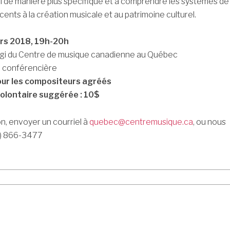
ci de manière plus spécifique et à comprendre les systèmes de
ents à la création musicale et au patrimoine culturel.
ars 2018, 19h-20h
i du Centre de musique canadienne au Québec
, conférencière
our les compositeurs agréés
olontaire suggérée : 10$
n, envoyer un courriel à
quebec@centremusique.ca
, ou nous
4) 866-3477