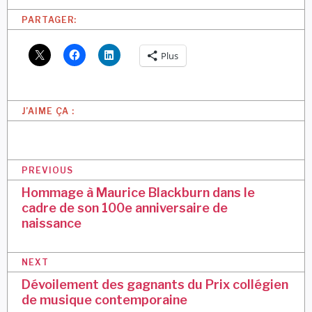
PARTAGER:
Plus
J’AIME ÇA :
N
PREVIOUS
a
Hommage à Maurice Blackburn dans le
cadre de son 100e anniversaire de
v
naissance
i
g
NEXT
a
Dévoilement des gagnants du Prix collégien
de musique contemporaine
t