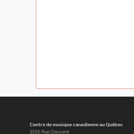
r
t
i
c
l
e
Centre de musique canadienne au Québec
2150 Rue Crescent