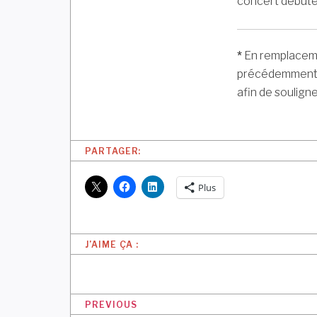
concert début
*
En remplacem
précédemment),
afin de soulign
PARTAGER:
Plus
J’AIME ÇA :
N
PREVIOUS