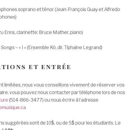
ophones soprano et ténor (Jean-François Guay et Alfredo
phones)
u Enns, clarinette; Bruce Mather, piano)
 Songs
– « I » (Ensemble Kô, dir. Tiphaine Legrand)
ations et entrée
t limitées, nous vous conseillons vivement de réserver vos
faire, vous pouvez nous contacter par téléphone lors de nos
ture
(514-866-3477) ou nous écrire à l’adresse
emusique.ca
ns suggérées sont de 10$, ou de 5$ pour les étudiants. Le