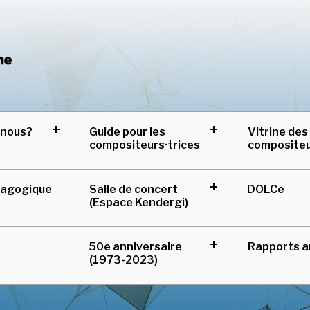
Centre de musique can
-nous?
Guide pour les
Vitrine des
expand
expand
compositeurs·trices
composite
child
child
menu
menu
Salle de concert
DOLCe
dagogique
expand
(Espace Kendergi)
child
menu
50e anniversaire
Rapports a
expand
(1973-2023)
child
menu