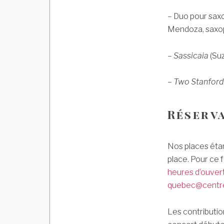
– Duo pour sax
Mendoza, saxo
–
Sassicaia
(Suz
–
Two Stanford
Réserv
Nos places étan
place. Pour ce 
heures d’ouver
quebec@centr
Les contributio