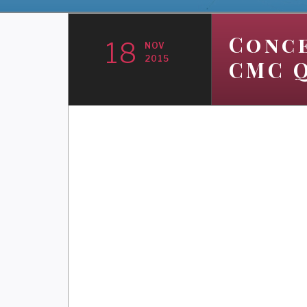
Conce
18
NOV
2015
CMC 