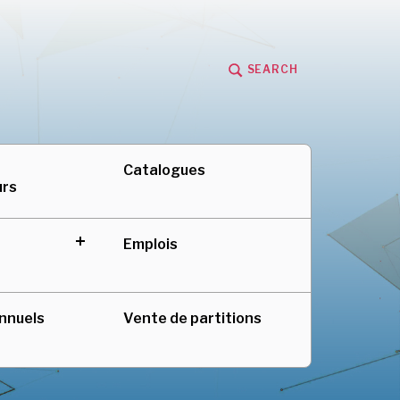
SEARCH
adienne au Québec
Catalogues
urs
Emplois
expand
child
menu
nnuels
Vente de partitions