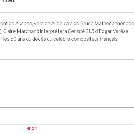
e à
19h
.
ent de
Ausone
, version A (oeuvre de Bruce Mather annoncé
 Claire Marchand interprètera
Densité 21.5
d’Edgar Varèse
er les 50 ans du décès du célèbre compositeur français.
NEXT