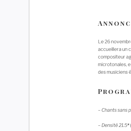
Annonc
Le 26 novembre
accueillera un
compositeur a
microtonales, e
des musiciens é
Progr
–
Chants sans p
–
Densité 21.5
*