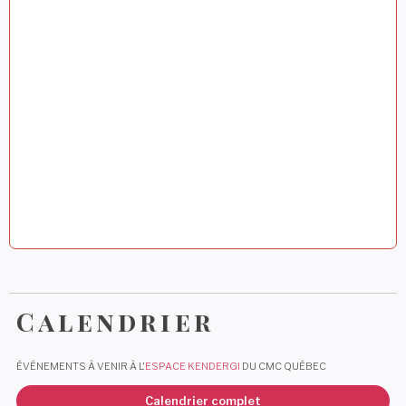
c
l
e
Calendrier
ÉVÉNEMENTS À VENIR À L'
ESPACE KENDERGI
DU CMC QUÉBEC
Calendrier complet