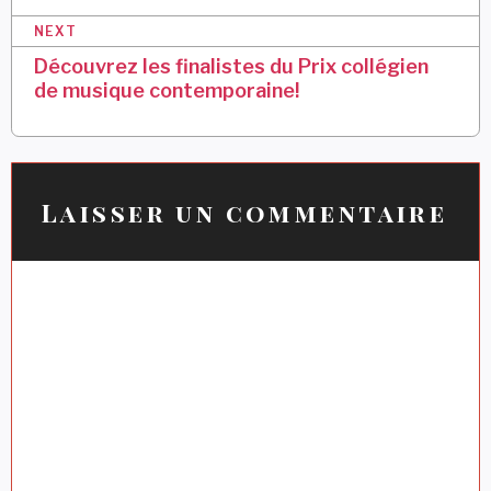
g
NEXT
a
Découvrez les finalistes du Prix collégien
t
de musique contemporaine!
i
o
n
Laisser un commentaire
d
e
l
’
a
r
t
i