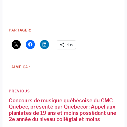
PARTAGER:
Plus
J’AIME ÇA :
N
PREVIOUS
a
Concours de musique québécoise du CMC
Québec, présenté par Québecor: Appel aux
v
pianistes de 19 ans et moins possédant une
i
2e année du niveau collégial et moins