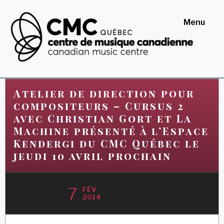
Skip
to
Menu
content
Centre de musique
canadienne au Québec
Atelier de direction pour
compositeurs – Cursus 2
avec Christian Gort et La
Machine présenté à l’Espace
Kendergi du CMC Québec le
jeudi 10 avril prochain
7
FÉV
2014