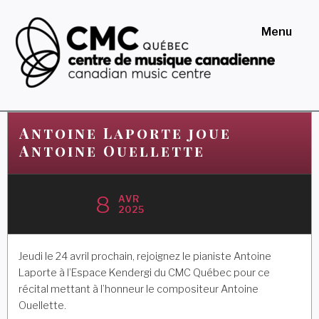
Skip
to
Menu
content
Centre de musique
canadienne au Québec
Antoine Laporte joue
Antoine Ouellette
8
AVR
2025
Jeudi le 24 avril prochain, rejoignez le pianiste Antoine
Laporte à l’Espace Kendergi du CMC Québec pour ce
récital mettant à l’honneur le compositeur Antoine
Ouellette.