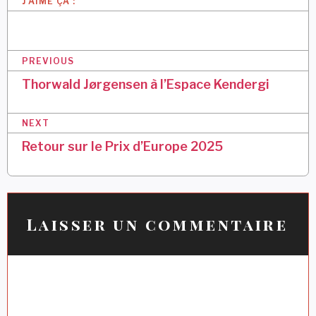
J’AIME ÇA :
N
PREVIOUS
a
Thorwald Jørgensen à l’Espace Kendergi
v
NEXT
i
Retour sur le Prix d’Europe 2025
g
a
t
i
Laisser un commentaire
o
n
d