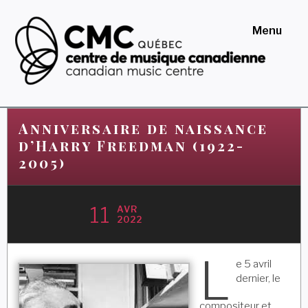
Skip
to
Menu
content
Centre de musique
canadienne au Québec
Anniversaire de naissance
d’Harry Freedman (1922-
2005)
11
AVR
2022
L
e 5 avril
dernier, le
compositeur et