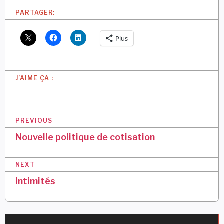
PARTAGER:
Plus
J’AIME ÇA :
N
PREVIOUS
a
Nouvelle politique de cotisation
v
NEXT
i
Intimités
g
a
t